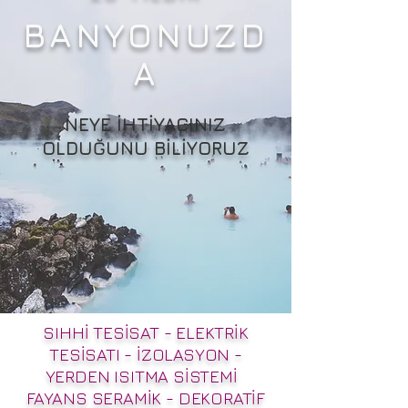
BANYONUZD
A
NEYE İHTİYACINIZ
OLDUĞUNU BİLİYORUZ
SIHHİ TESİSAT - ELEKTRİK
TESİSATI -
İZOLASYON -
YERDEN ISITMA SİSTEMİ
FAYANS SERAMİK - DEKORATİF