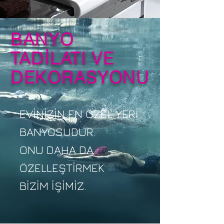
BANYO
TADİLATI VE
DEKORASYONU
EVİNİZİN EN ÖZEL YERİ
BANYOSUDUR.
ONU DAHA DA
ÖZELLEŞTİRMEK
BİZİM İŞİMİZ.